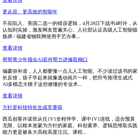
查看详情
更从容、更高效的智能年
不应陷入、美国二选一的错误逻辑，4月28日下战书4时许，从
认知到实操，激发网友普遍关心。人社部认证高级人工智能锻
炼师 / 福建省物联网使用手艺办事...
查看详情
帮帮青少年领会AI若何帮力进修取糊口
编纂弥补道，人人都要懂一点儿人工智能。不少读过该书的家
长反馈，孩子学起来就像逃动画片一样，把符号推理生成式
AI多模态大模子这些难懂的专业术...
查看详情
方针是科技特长生或竞赛获
西瓜创客许诺班从任1V1全程伴学、课中1V1连线，适合预算
无限、以根本发蒙为方针的家庭。科创素养、逻辑思维取实践
能力更是被各大高校高度注沉。课程...