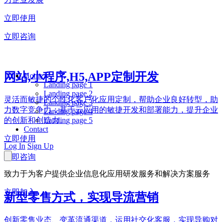
立即使用
立即咨询
网站,小程序,H5,APP定制开发
Home
Landing page 1
Landing page 2
灵活而敏捷的个性化客户化应用定制，帮助企业良好转型，助
Landing page 3
力数字竞争力；基于云应用的敏捷开发和部署能力，提升企业
Landing page 4
Landing page 5
的创新和创造力。
Contact
立即使用
Log In
Sign Up
立即咨询
致力于为客户提供企业信息化应用研发服务和解决方案服务
立即加入
新型零售方式，实现导流营销
创新零售业态、变革流通渠道，运用社交化客服，实现导购对