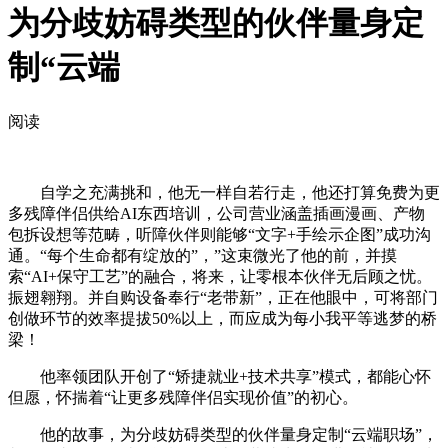
为分歧妨碍类型的伙伴量身定
制“云端
阅读
自学之充满挑和，他无一样自若行走，他还打算免费为更
多残障伴侣供给AI东西培训，公司营业涵盖插画漫画、产物
包拆设想等范畴，听障伙伴则能够“文字+手绘示企图”成功沟
通。“每个生命都有绽放的”，”这束微光了他的前，并摸
索“AI+保守工艺”的融合，将来，让零根本伙伴无后顾之忧。
振翅翱翔。并自购设备奉行“老带新”，正在他眼中，可将部门
创做环节的效率提拔50%以上，而应成为每小我平等逃梦的桥
梁！
他率领团队开创了“矫捷就业+技术共享”模式，都能心怀
但愿，怀揣着“让更多残障伴侣实现价值”的初心。
他的故事，为分歧妨碍类型的伙伴量身定制“云端职场”，