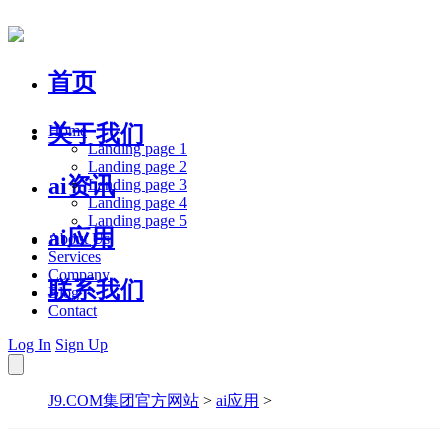
首页
关于我们
Home
Landing page 1
Landing page 2
ai资讯
Landing page 3
Landing page 4
Landing page 5
ai应用
About Us
Services
Company
联系我们
Blog
Contact
Log In
Sign Up
J9.COM集团官方网站
>
ai应用
>