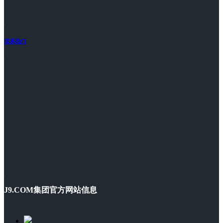
联系我们
J9.COM集团官方网站信息