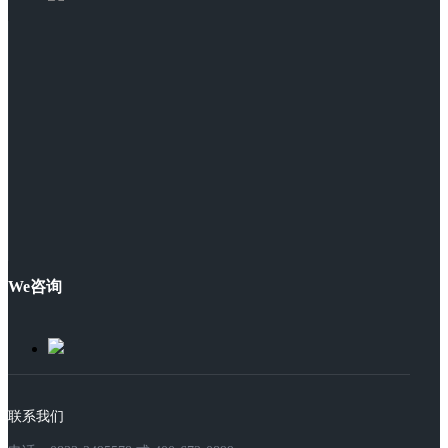
We咨询
联系我们