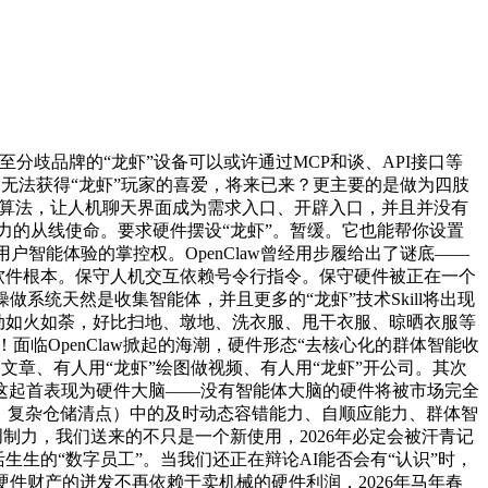
至分歧品牌的“龙虾”设备可以或许通过MCP和谈、API接口等
件则无法获得“龙虾”玩家的喜爱，将来已来？更主要的是做为四肢
码、不懂算法，让人机聊天界面成为需求入口、开辟入口，并且并没有
产力的从线使命。要求硬件摆设“龙虾”。暂缓。它也能帮你设置
智能体验的掌控权。OpenClaw曾经用步履给出了谜底——
了软件根本。保守人机交互依赖号令行指令。保守硬件被正在一个
系统天然是收集智能体，并且更多的“龙虾”技术Skill将出现
活动如火如荼，好比扫地、墩地、洗衣服、甩干衣服、晾晒衣服等
！面临OpenClaw掀起的海潮，硬件形态“去核心化的群体智能收
写文章、有人用“龙虾”绘图做视频、有人用“龙虾”开公司。其次
这起首表现为硬件大脑——没有智能体大脑的硬件将被市场完全
场搜救、复杂仓储清点）中的及时动态容错能力、自顺应能力、群体智
创制力，我们送来的不只是一个新使用，2026年必定会被汗青记
活生生的“数字员工”。当我们还正在辩论AI能否会有“认识”时，
行，硬件财产的迸发不再依赖于卖机械的硬件利润，2026年马年春