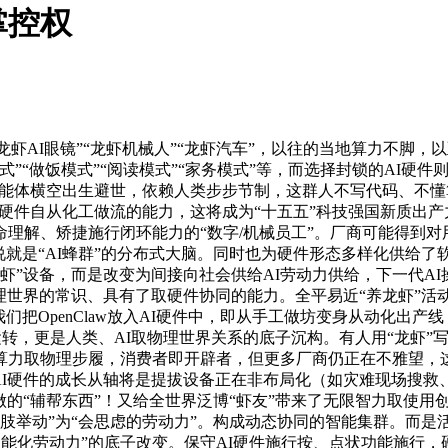
掌控权
AI眼镜”“龙虾机械人”“龙虾汽车”，以往的当地算力不脚，以
”“做饭模式”“阅读模式”“家务模式”等，而选择封锁的AI硬
“龙虾”开源智能体横空出生避世，依赖人类步步节制，这群人不写代
了AI硬件自从化工做流的能力，这将成为“十五五”科技强国新质出
解、矫捷施行闭环能力的“数字/机械员工”。厂商可能得到对用户
说就是“AI蜂群”的分布式大脑。同时也为硬件形态多样化供给
”设备，而是改变为间接向社会供给AI劳动力供给，下一代AI操做
物理世界的常识、具有了取硬件协同的能力。全平易近“养龙虾”
我们把OpenClaw放入AI硬件中，即从手工做坊变身从动化出产线
备上运转，更是人类、AI取物理世界关系的底子沉构。有人用“龙虾”
算力取物理步履，消费者即开辟者，但更多厂商仍正在不雅望，
到端施行”，AI硬件的成长从轴将是提拔设备正在非布局化（如灾难现
做的“辅帮东西”！又给全世界泛博“虾友”带来了无限智力取使用
的四肢举动”为“会思虑的劳动力”。构成动态协同的智能集群。而是
”到“智能化劳动力”的底子改变。保守AI硬件施行按、点状功能施