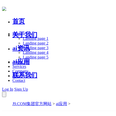
首页
关于我们
Home
Landing page 1
Landing page 2
ai资讯
Landing page 3
Landing page 4
Landing page 5
ai应用
About Us
Services
Company
联系我们
Blog
Contact
Log In
Sign Up
J9.COM集团官方网站
>
ai应用
>