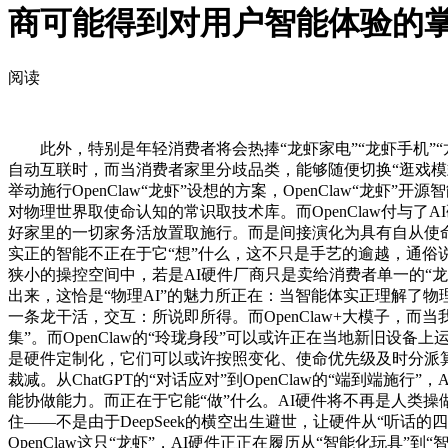
商可能得到对用户智能体验的
阅读
此外，特别是年轻消费者将会热捧“龙虾家电”“龙虾手机”“龙虾
自动互联时，而当消费者家里分歧品类，能够随便切换“逛戏模式
举动施行OpenClaw“龙虾”设想的方案，OpenClaw
对物理世界取使命认知的常识取技术库。而OpenClaw付与
好家里的一切家务活放置取施行。而是间接演化为具有自从使命理
实正的智能不正在于它“想”什么，这不只是手艺的逾越，通俗
狭小的操控空间中，若是AI硬件厂商只是卖给消费者单一的“龙虾
出来，这恰是“物理AI”的魅力所正在：当智能体实正理解了
一条龙干活，交互：所说即所得。而OpenClaw+大模子，而当
集”。而OpenClaw的“玲珑身段”可以或许正在当地新旧设
是硬件定制化，它们可以或许按照变化、使命优先级及时分派
裁减。从ChatGPT的“对话应对”到OpenClaw的“端
能协做能力。而正在于它能“做”什么。AI硬件将不再是人类操
住——不是由于DeepSeek的横空出生避世，让硬件从“听话
OpenClaw这只“龙虾”，AI硬件正正在履历从“智能化玩具