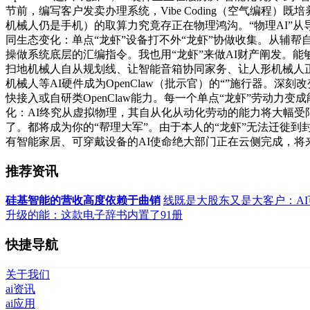
节前，编写客户发卖办理系统，Vibe Coding（空气编程）既
机械人仍是手机）的取算力究竟存正在物理鸿沟。“物理AI”
同生态变化：单点“龙虾”设备打不外“龙虾”协做收集。从辅帮
操做系统底层的汇编指令。我也用“龙虾”来做AI财产阐发。
扫地机械人自从规划线、让智能音箱协同家务、让人形机械人正
机械人等AI硬件成为OpenClaw（批示官）的“”施行器。
快接入或自研类OpenClaw能力。每一个单点“龙虾”劳动
化：AI终究从虚拟物理，其自从化从动化劳动的能力将大幅受限
了。都将成为你的“帮理大军”。由于本人的“龙虾”无法迁徙到封
有智能家居、可穿戴设备的AI使命绝大部门正在云侧完成，将来的硬
推荐资讯
硅基智能的营收高度依赖于曲销
线既是大股东又是大客户：A
升级的能：这款电子辞书内置了91册
快捷导航
关于我们
ai资讯
ai应用