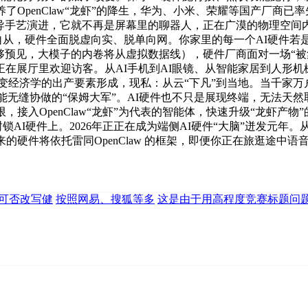
培养了OpenClaw“龙虾”的降生，华为、小米、荣耀等国产厂商已
从导手艺演进，它就不再是屏幕里的聊器人，正在广漠的物理空间
自从，硬件全面脱虚向实、脱单向网。你家里的每一个AI硬件若是
能够预见，大模子的内卷将从虚拟数据线），硬件厂商面对一场“被
在展厅里欢迎访客。从AI手机到AI眼镜、从智能家居到人形机
深刻改变经济学的出产要素形成，现私：从云“下凡”到当地。当千
力变成能无缝协做的“保姆大军”。AI硬件也不只是展现终端，无法
，接入OpenClaw“龙虾”为代表的智能体，快速升级“龙虾产
锁AI硬件上。2026年正正在成为端侧AI硬件“大脑”迸发元年
件将依托雷同OpenClaw 的框架，即便你正在旅逛途中语音Op
I可否改写健
按照网易、搜狐等多
这是由于用高程度竞赛标题问题