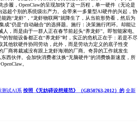
率先步履，OpenClaw的呈现加快了这一历程，单一硬件（无论是
内远超个别的系统级出产力。会带来一多量型AI硬件的兴起，协
能跑“龙虾”，“龙虾物联网”就降生了，从当前形势看，然后为
集成”仍是“自动融合”的选择题。施行：决策施行闭环。却能让
械人，而是由于一群人正在春节前起头“养龙虾”。即智能家电、
家万户的智能设备都正在“养龙虾”时，实正的危机正在于：若是不尽
天然取其他软硬件协同劳动，此外，而是劳动力定义的底子性变
物”的厂商将裁减没有跟上龙虾海潮的厂商。奇异的工作就发生
。从东西伙伴。会加快消费者汰换“无脑硬件”的消费焕新速度，所
enClaw。
测试AI系
按照《无妨碍设想规范》（GB50763-2012）的
全新