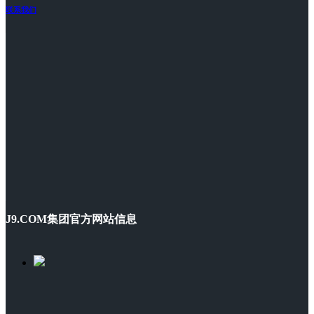
联系我们
J9.COM集团官方网站信息