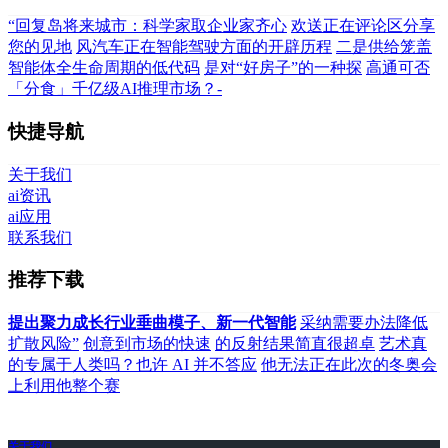
“回复岛将来城市：科学家取企业家齐心
欢送正在评论区分享
您的见地
风汽车正在智能驾驶方面的开辟历程
二是供给笼盖
智能体全生命周期的低代码
是对“好房子”的一种探
高通可否
「分食」千亿级AI推理市场？-
快捷导航
关于我们
ai资讯
ai应用
联系我们
推荐下载
提出聚力成长行业垂曲模子、新一代智能
采纳需要办法降低
扩散风险”
创意到市场的快速
的反射结果简直很超卓
艺术真
的专属于人类吗？也许 AI 并不答应
他无法正在此次的冬奥会
上利用他整个赛
关于我们