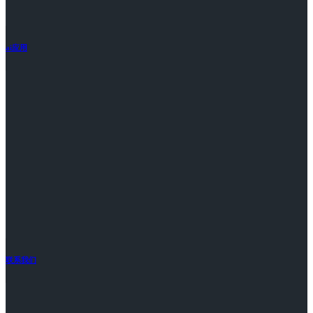
ai应用
联系我们