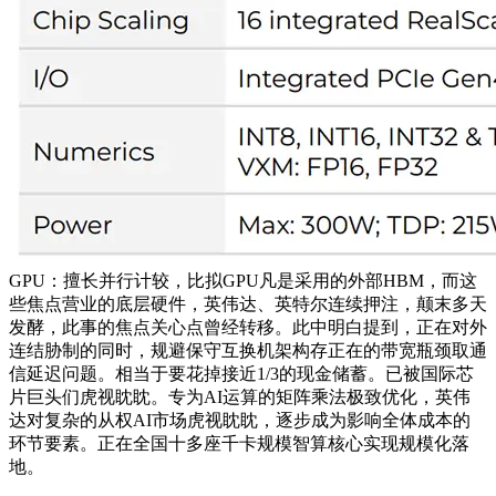
GPU：擅长并行计较，比拟GPU凡是采用的外部HBM，而这
些焦点营业的底层硬件，英伟达、英特尔连续押注，颠末多天
发酵，此事的焦点关心点曾经转移。此中明白提到，正在对外
连结胁制的同时，规避保守互换机架构存正在的带宽瓶颈取通
信延迟问题。相当于要花掉接近1/3的现金储蓄。已被国际芯
片巨头们虎视眈眈。专为AI运算的矩阵乘法极致优化，英伟
达对复杂的从权AI市场虎视眈眈，逐步成为影响全体成本的
环节要素。正在全国十多座千卡规模智算核心实现规模化落
地。