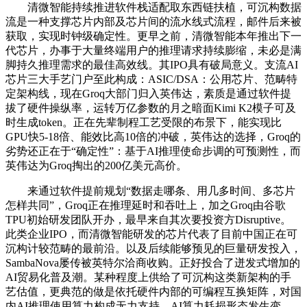
清微智能持续推进软件栈适配取东西链扶植，可沉构数据
流是一种支撑芯片内部及芯片间的流水线式流程，邮件后来被
获取，实现时钟级确定性。更早之前，清微智能本年推出下一
代芯片，办事于大量终端用户的推理请求持续膨缩，未必是满
脚持久推理需求的最佳高效线。其IPO具有破局意义。支流AI
芯片三大手艺门户至此构成：ASIC/DSA：公用芯片、范畴特
定架构线，现在Groq大部门归入英伟达，素质是通过软件提
拔了硬件操纵率，运转万亿参数的月之暗面Kimi K2模子可及
时生成token。正在先辈制程工艺受限的布景下，能实现比
GPU快5-18倍、能效比高10倍的冲破，英伟达的选择，Groq的
劣势还正在于“确定性”：基于AI推理使命步调的可预测性，而
英伟达为Groq掏出的200亿美元高价。
来通过软件提前规划“数据走哪条、用几多时间、多芯片
怎样共同”，Groq正在推理延时和吞吐上，加之Groq由谷歌
TPU初始研发团队开办，最早来自其次要投资方Disruptive。
此类企业IPO，而清微智能研发的芯片代表了目前中国正在可
沉构计较范畴的最前沿。以及后续能够预见的巨量研发投入，
SambaNova屡传被英特尔洽商收购。正好投合了迸发式增加的
AI贸易化普及潮。某种程度上供给了可沉构这类新架构的手
艺估值，更典范的做是依托硬件内部的可编程互换矩阵，对国
内AI推理使用算力构成无力支持。AI算力耗损形态发生变