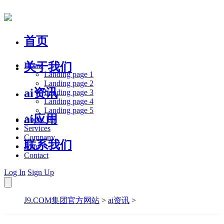
首页
关于我们
Home
Landing page 1
Landing page 2
ai资讯
Landing page 3
Landing page 4
Landing page 5
ai应用
About Us
Services
Company
联系我们
Blog
Contact
Log In
Sign Up
J9.COM集团官方网站
>
ai资讯
>