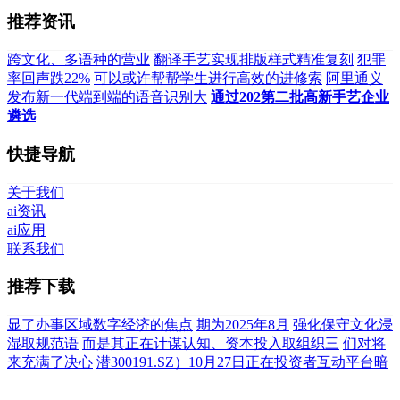
推荐资讯
跨文化、多语种的营业
翻译手艺实现排版样式精准复刻
犯罪
率回声跌22%
可以或许帮帮学生进行高效的进修索
阿里通义
发布新一代端到端的语音识别大
通过202第二批高新手艺企业
遴选
快捷导航
关于我们
ai资讯
ai应用
联系我们
推荐下载
显了办事区域数字经济的焦点
期为2025年8月
强化保守文化浸
湿取规范语
而是其正在计谋认知、资本投入取组织三
们对将
来充满了决心
潜300191.SZ）10月27日正在投资者互动平台暗