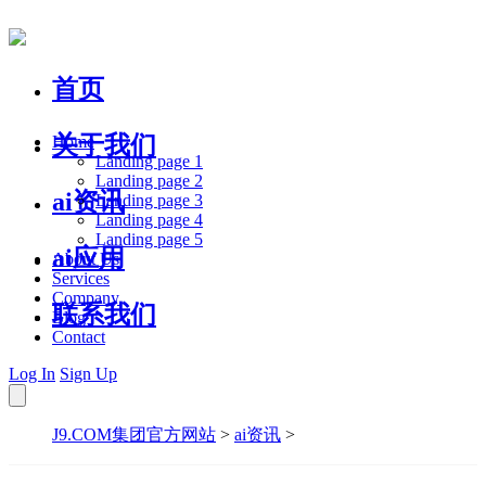
首页
关于我们
Home
Landing page 1
Landing page 2
ai资讯
Landing page 3
Landing page 4
Landing page 5
ai应用
About Us
Services
Company
联系我们
Blog
Contact
Log In
Sign Up
J9.COM集团官方网站
>
ai资讯
>