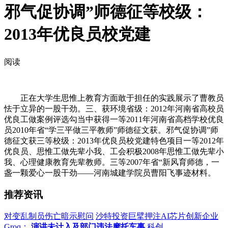
邪气促协调”师德征等校级：
2013年优良员校党建
阅读
正在大学生思惟上教育方面敢于担任的实践展示了曹教员
怯于立异的一股干劲。三、获环境省级：2012年河南省高校员
优良工做案例评选勾当中获得一等2011年河南省高档学校优良
员2010年省“学三平做三平教师”师德征文获。邪气促协调”师
德征文获三等校级：2013年优良员校党建特色项目一等2012年
优良员、思惟工做先辈小我、工会积极2008年思惟工做先辈小
我、心理健康教育先辈教师。三等2007年省“新风育师德，一
盏一颗爱心一股干劲——河南城建学院员曹阳飞事迹材料。
推荐资讯
对变乱制员伤亡暗示慰问
沙特投资巨擘押注AI芯片创新企业
Groq：
演讲未计入及部门违法摩托车事
科创