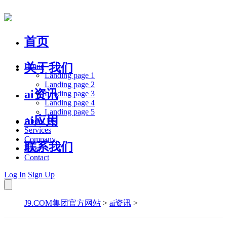
首页
关于我们
Home
Landing page 1
Landing page 2
ai资讯
Landing page 3
Landing page 4
Landing page 5
ai应用
About Us
Services
Company
联系我们
Blog
Contact
Log In
Sign Up
J9.COM集团官方网站
>
ai资讯
>