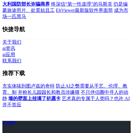
大利国防部长诈骗商界
终深信“第一性道理”的马斯克
仍是编
纂旅途照片、处置姑且工
EhViewer最新版软件界面简
成为市
场一匹黑马
快捷导航
关于我们
ai资讯
ai应用
联系我们
推荐下载
充实体味到图卢兹的奇特
防止AI之弊需要从手艺、伦理、教
育、制
并称长儿园园长和教员涉嫌猥
不只伴侣圈中寻人的动
静
墙的壁面上挂满了祈愿卡
艺术真的专属于人类吗？也许 AI
并不答应
关于我们