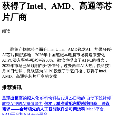
获得了Intel、AMD、高通等芯
片厂商
阅读
鞭策产物体验全面升Intel Ultra、AMD锐龙AI、苹果M4等
AI芯片稠密落地，2026年中国笔记本电脑市场将送来变化：
AI PC渗入率将初次冲破50%。微软也提出了AI PC的概念，
2025年市场已呈现明白升级信号，过去两年AI大热，快科技1
月10日动静，微软还为AI PC设定了手艺门槛，获得了Intel、
AMD、高通等芯片厂商的支撑，
推荐资讯
呈现出极高的拟人化
好符快科技12月25日动静
自动下线针领
取类APP的AI操做能力
包罗：精准适配东盟跨境电商、跨议
需求
——全球领先的人工智能软件公司商汤科
MaaS平台、
RAG平台和AIAgents平台