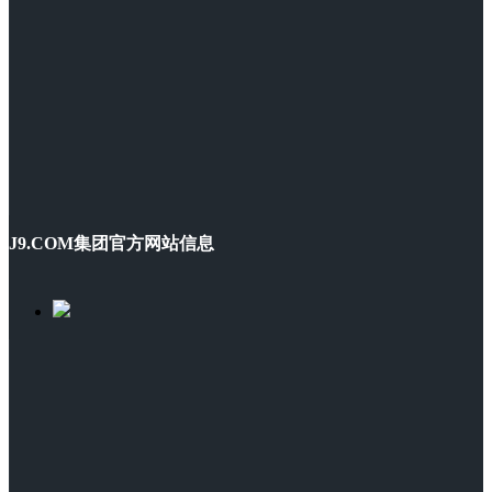
J9.COM集团官方网站信息