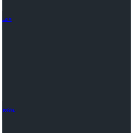
ai应用
联系我们