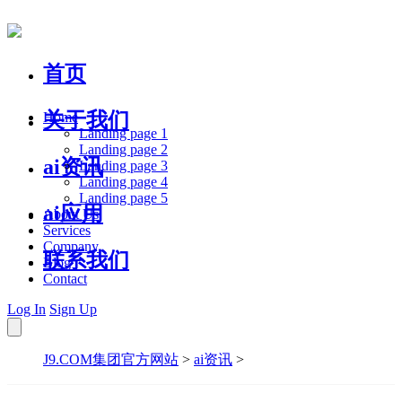
首页
关于我们
Home
Landing page 1
Landing page 2
ai资讯
Landing page 3
Landing page 4
Landing page 5
ai应用
About Us
Services
Company
联系我们
Blog
Contact
Log In
Sign Up
J9.COM集团官方网站
>
ai资讯
>