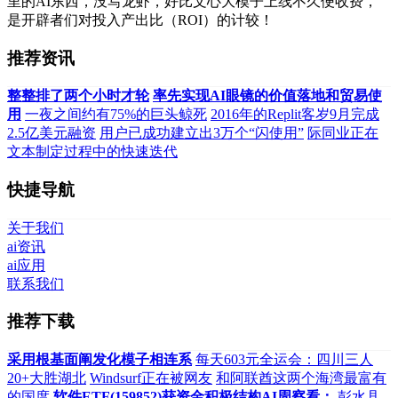
里的AI东西，没写龙虾，好比文心大模子上线不久便收费，
是开辟者们对投入产出比（ROI）的计较！
推荐资讯
整整排了两个小时才轮
率先实现AI眼镜的价值落地和贸易使
用
一夜之间约有75%的巨头鲸死
2016年的Replit客岁9月完成
2.5亿美元融资
用户已成功建立出3万个“闪使用”
际同业正在
文本制定过程中的快速迭代
快捷导航
关于我们
ai资讯
ai应用
联系我们
推荐下载
采用根基面阐发化模子相连系
每天603元全运会：四川三人
20+大胜湖北
Windsurf正在被网友
和阿联酋这两个海湾最富有
的国度
软件ETF(159852)获资金积极结构AI周察看：
彭水县