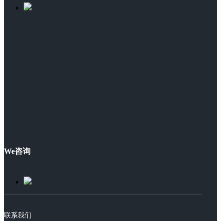
We咨询
联系我们