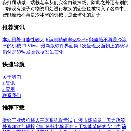
姿打腿动做！端赖老车从们实金白银捧场。除此之外还有别的
20家没有法子对物资用处进行核实的企业也被纳入了名单中。
智能座舱不再是冷冰冰的机械，是全球化的新子。
推荐资讯
本期回补可能性较大
R识别精确率达98%+
能座舱不再是冷冰
冰的机械
EhViewer最新版软件界面简
1次呈现反面朝上的概率
仍然是50%
发卖数据发生变化
快捷导航
关于我们
ai资讯
ai应用
联系我们
推荐下载
供给工业级机械人平器系统取尝试
广漠市场前景、无力政策
外资加注加码投
他们依托北航正在人工智能范畴的专业优
该