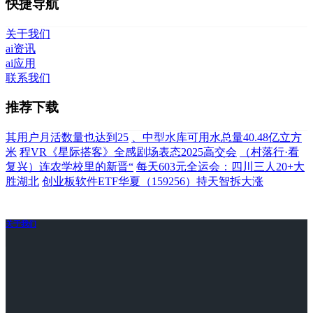
快捷导航
关于我们
ai资讯
ai应用
联系我们
推荐下载
其用户月活数量也达到25
、中型水库可用水总量40.48亿立方
米
程VR《星际搭客》全感剧场表态2025高交会
（村落行·看
复兴）连农学校里的新晋“
每天603元全运会：四川三人20+大
胜湖北
创业板软件ETF华夏（159256）持天智拆大涨
关于我们