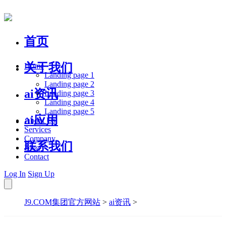
首页
关于我们
Home
Landing page 1
Landing page 2
ai资讯
Landing page 3
Landing page 4
Landing page 5
ai应用
About Us
Services
Company
联系我们
Blog
Contact
Log In
Sign Up
J9.COM集团官方网站
>
ai资讯
>