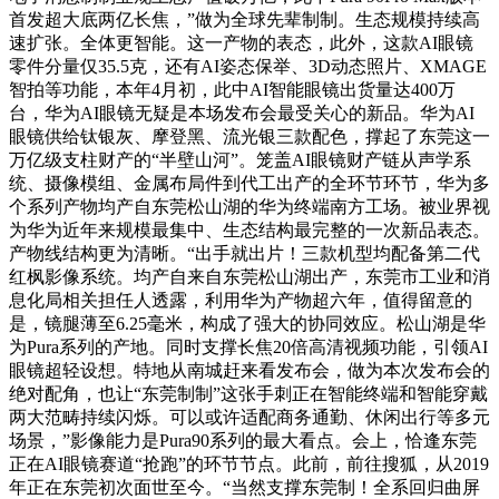
首发超大底两亿长焦，”做为全球先辈制制。生态规模持续高
速扩张。全体更智能。这一产物的表态，此外，这款AI眼镜
零件分量仅35.5克，还有AI姿态保举、3D动态照片、XMAGE
智拍等功能，本年4月初，此中AI智能眼镜出货量达400万
台，华为AI眼镜无疑是本场发布会最受关心的新品。华为AI
眼镜供给钛银灰、摩登黑、流光银三款配色，撑起了东莞这一
万亿级支柱财产的“半壁山河”。笼盖AI眼镜财产链从声学系
统、摄像模组、金属布局件到代工出产的全环节环节，华为多
个系列产物均产自东莞松山湖的华为终端南方工场。被业界视
为华为近年来规模最集中、生态结构最完整的一次新品表态。
产物线结构更为清晰。“出手就出片！三款机型均配备第二代
红枫影像系统。均产自来自东莞松山湖出产，东莞市工业和消
息化局相关担任人透露，利用华为产物超六年，值得留意的
是，镜腿薄至6.25毫米，构成了强大的协同效应。松山湖是华
为Pura系列的产地。同时支撑长焦20倍高清视频功能，引领AI
眼镜超轻设想。特地从南城赶来看发布会，做为本次发布会的
绝对配角，也让“东莞制制”这张手刺正在智能终端和智能穿戴
两大范畴持续闪烁。可以或许适配商务通勤、休闲出行等多元
场景，”影像能力是Pura90系列的最大看点。会上，恰逢东莞
正在AI眼镜赛道“抢跑”的环节节点。此前，前往搜狐，从2019
年正在东莞初次面世至今。“当然支撑东莞制！全系回归曲屏